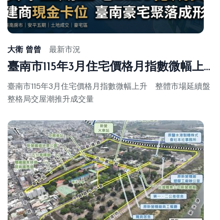
Ma
29,
20
大衛 曾曾
最新市況
臺南市115年3月住宅價格月指數微幅上升 整體市場延續盤整格局交屋潮推升成交量
臺南市115年3月住宅價格月指數微幅上升 整體市場延續盤
整格局交屋潮推升成交量