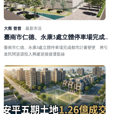
Ju
10,
20
大衛 曾曾
最新市況
臺南市仁德、永康3處立體停車場完成都市計畫變更 將引進民間資源投入興建迎接捷運藍線
臺南市仁德、永康3處立體停車場完成都市計畫變更 將引
進民間資源投入興建迎接捷運藍線