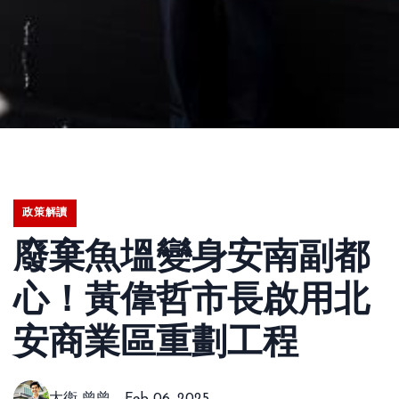
政策解讀
廢棄魚塭變身安南副都
心！黃偉哲市長啟用北
安商業區重劃工程
大衛 曾曾
Feb 06, 2025