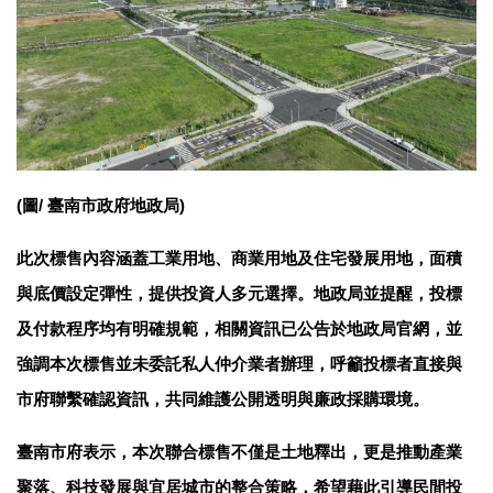
(圖/ 臺南市政府地政局)
此次標售內容涵蓋工業用地、商業用地及住宅發展用地，面積
與底價設定彈性，提供投資人多元選擇。地政局並提醒，投標
及付款程序均有明確規範，相關資訊已公告於地政局官網，並
強調本次標售並未委託私人仲介業者辦理，呼籲投標者直接與
市府聯繫確認資訊，共同維護公開透明與廉政採購環境。
臺南市府表示，本次聯合標售不僅是土地釋出，更是推動產業
聚落、科技發展與宜居城市的整合策略，希望藉此引導民間投