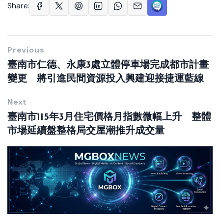
Share:
Previous
臺南市仁德、永康3處立體停車場完成都市計畫
變更 將引進民間資源投入興建迎接捷運藍線
Next
臺南市115年3月住宅價格月指數微幅上升 整體
市場延續盤整格局交屋潮推升成交量