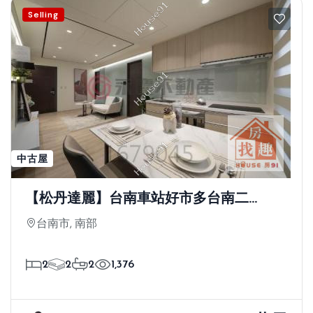
Selling
中古屋
【松丹達麗】台南車站好市多台南二
店|2+1房平車
台南市, 南部
2
2
2
1,376