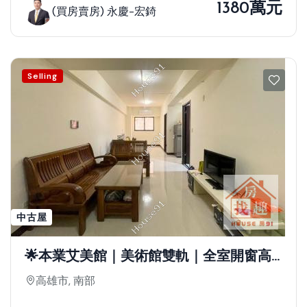
1380萬元
(買房賣房) 永慶-宏錡
Selling
中古屋
🌟本業艾美館｜美術館雙軌｜全室開窗高
樓層兩房
高雄市, 南部