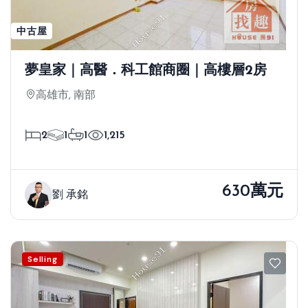
中古屋
夢皇家｜高醫．科工館商圈｜高樓層2房
高雄市, 南部
2
1
1
1,215
630萬元
劉 承銘
Selling