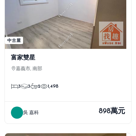
中古屋
富家雙星
嘉義市, 南部
3
3
2
1,498
898萬元
吳 嘉科