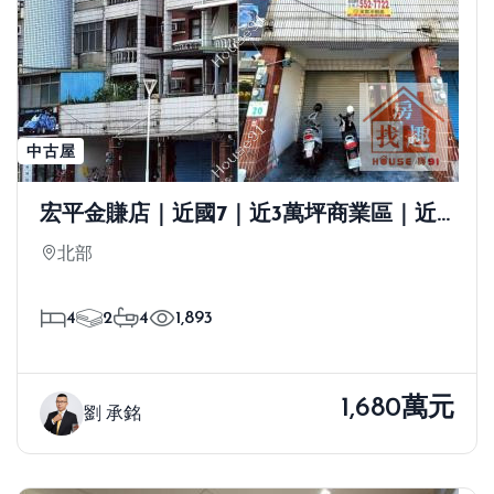
中古屋
宏平金賺店｜近國7｜近3萬坪商業區｜近3
萬坪公園
北部
4
2
4
1,893
1,680萬元
劉 承銘