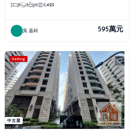
1
1
1
1,423
595萬元
吳 嘉科
Selling
中古屋