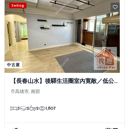
Selling
中古屋
【長春山水】後驛生活圈室內寛敞／低公
設小家庭首選
高雄市, 南部
3
2
2
1,807