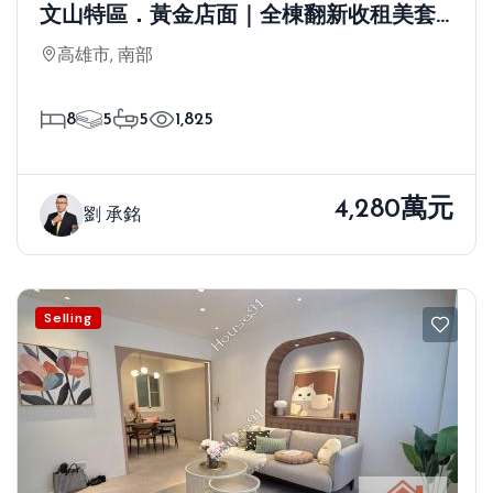
文山特區．黃金店面｜全棟翻新收租美套
房
高雄市, 南部
8
5
5
1,825
4,280萬元
劉 承銘
Selling