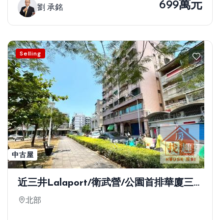
699萬元
劉 承銘
Selling
中古屋
近三井Lalaport/衛武營/公園首排華廈三
房
北部