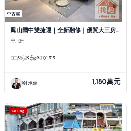
中古屋
鳳山國中雙捷運｜全新翻修｜優質大三房
＋平車
北部
3
2
2
1,919
1,180萬元
劉 承銘
Selling