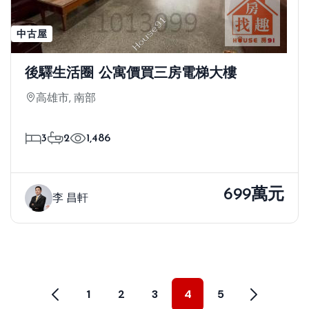
中古屋
後驛生活圈 公寓價買三房電梯大樓
高雄市, 南部
3
2
1,486
699萬元
李 昌軒
1
2
3
4
5