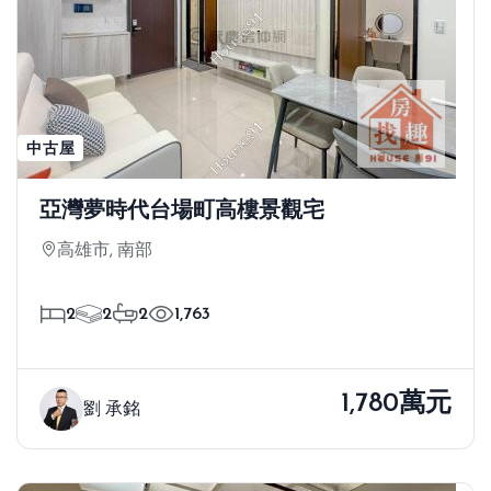
中古屋
亞灣夢時代台場町高樓景觀宅
高雄市, 南部
2
2
2
1,763
1,780萬元
劉 承銘