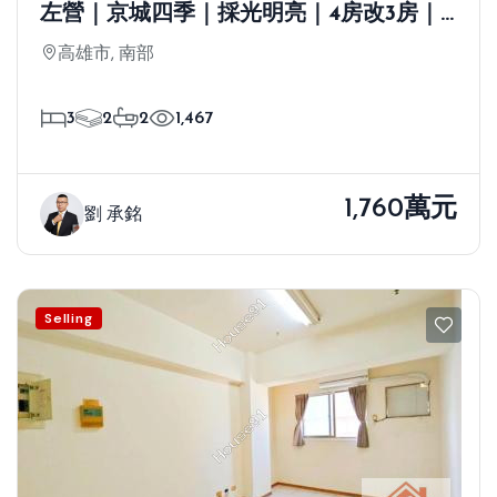
左營｜京城四季｜採光明亮｜4房改3房｜
平車
高雄市, 南部
3
2
2
1,467
1,760萬元
劉 承銘
Selling