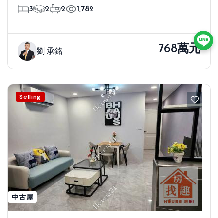
3
2
2
1,782
768萬元
劉 承銘
Selling
中古屋