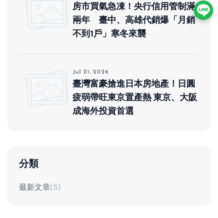
房市買氣急凍！央行信用管制滿
兩年 臺中、高雄代銷爆「月銷
不到1戶」寒冬來襲
Jul 21, 2026
臺灣富豪搶進日本房地產！日圓
疲弱帶旺東京置產熱 東京、大阪
成海外投資首選
分類
最新文章
(5)