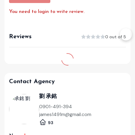
You need to login to write review.
Reviews
0 out of 5
Contact Agency
劉 承銘
0901-491-394
james1491m@gmail.com
93