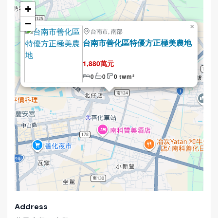
+
−
×
台南市, 南部
Selling
台南市善化區特優方正極美農地
1,880萬元
0
0
0 twm²
Address