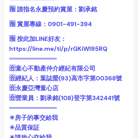
🈯️ 請指名永慶預約賞屋：劉承銘
🈯️ 賞屋專線：0901-491-394
🈯️ 按此加LINE好友：
https://line.me/ti/p/rGKiWI95RQ
═══════════
🈴童心不動產仲介經紀有限公司
🈴經紀人：葉誌螢(93)高市字第00368號
🈴永慶亞灣童心店
🈴營業員：劉承銘(108)登字第342441號
═══════════
☀房子的事交給我
☀品質保証
☀請放心交給我