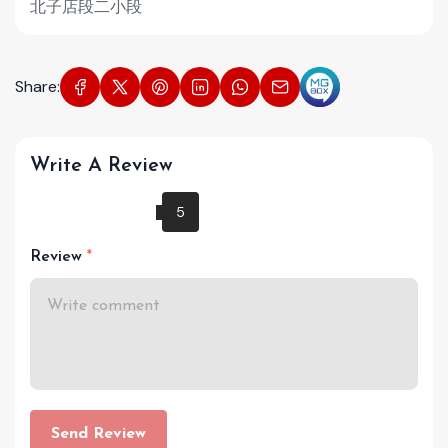
北子店段二小段
Share:
Write A Review
Review
Send Review