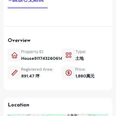
═══════════
Overview
Property ID:
Type:
House911743260614
土地
Registered Area:
Price:
891.47 坪
1,880萬元
Location