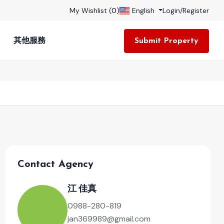
My Wishlist (
0
)
English
Login
/
Register
其他服務
Submit Property
Contact Agency
江 佳真
0988-280-819
jan369989@gmail.com