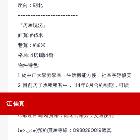
座向：朝北
------------------------
『房屋現況』
面寬: 約5米
巷寬：約8米
格局: 4房1廳4衛
物件特色:
1. 於中正大學旁學區，生活機能方便，社區寧靜優美
2. 目前房子承租租客中， 114年6月合約到期，可續
約可不續約
江 佳真
3.民雄鵝肉、全聯商店、麥當勞、星巴克
4.鄰近台1線縱貫路，高速公路旁，交通便利
(๑>◡<๑)預約賞屋專線：0988280819沛真