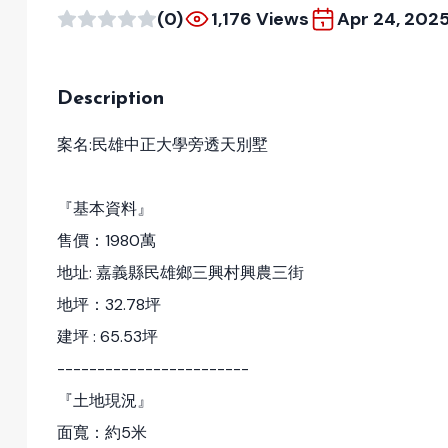
(0)
1,176 Views
Apr 24, 202
Description
案名:民雄中正大學旁透天別墅
『基本資料』
售價：1980萬
地址: 嘉義縣民雄鄉三興村興農三街
地坪：32.78坪
建坪 : 65.53坪
------------------------
『土地現況』
面寬：約5米