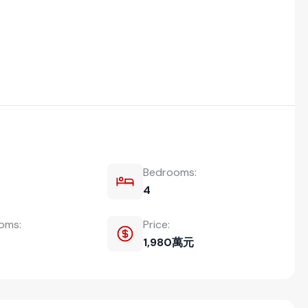
Bedrooms:
4
ooms:
Price:
1,980萬元