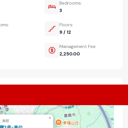
Bedrooms:
3
ooms:
Floors:
9 / 12
Management Fee:
2,250.00
×
, 南部
寶3房+車位