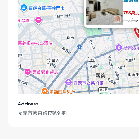
798萬
3
2
Address
嘉義市博東路17號9樓1