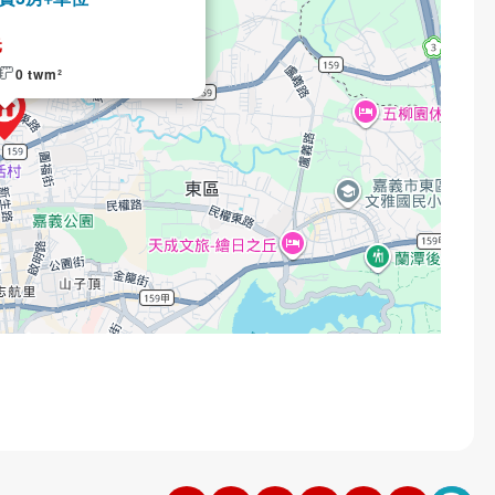
元
0 twm²