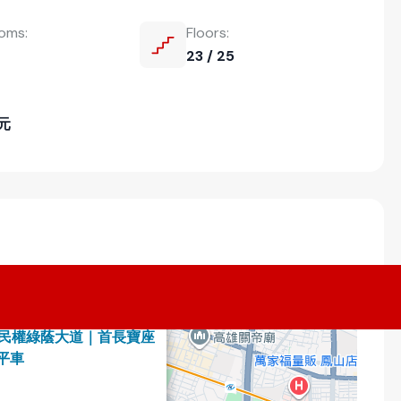
ooms:
Floors:
23 / 25
萬元
×
米民權綠蔭大道｜首長寶座
平車