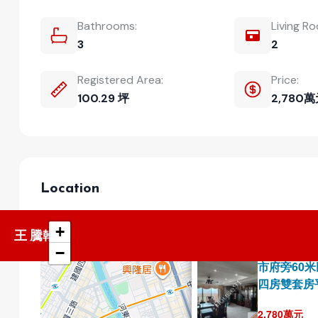
Bathrooms:
Living R
3
2
Registered Area:
Price:
100.29 坪
2,780
Location
+
王 騰翰
高雄市, 南部
−
Selling
市府旁60
四房雙套房
2,780萬元