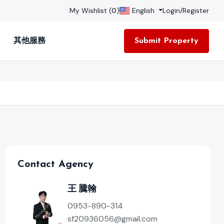
My Wishlist (
0
)
English
Login
/
Register
其他服務
Submit Property
Contact Agency
王 騰翰
0953-890-314
sf20936056@gmail.com