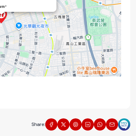
twm²
Share: