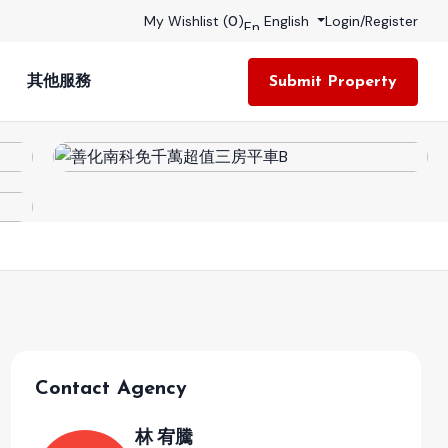
My Wishlist (
0
)
English
Login
/
Register
其他服務
Submit Property
Contact Agency
林 宥騰