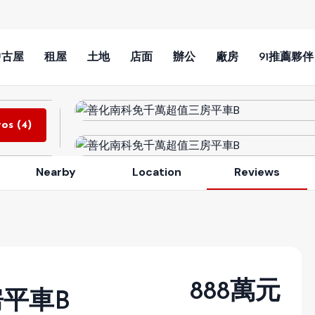
中古屋
租屋
土地
店面
辦公
廠房
91推薦夥伴
os (4)
Nearby
Location
Reviews
888萬元
平車B