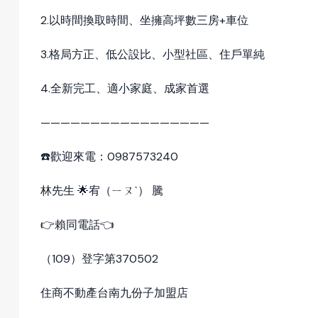
2.以時間換取時間、坐擁高坪數三房+車位
3.格局方正、低公設比、小型社區、住戶單純
4.全新完工、適小家庭、成家首選
—————————————————
☎️歡迎來電：0987573240
林先生 🌟宥（ㄧㄡˋ） 騰
👉賴同電話👈
（109）登字第370502
住商不動產台南九份子加盟店