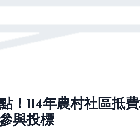
！114年農村社區抵費
參與投標