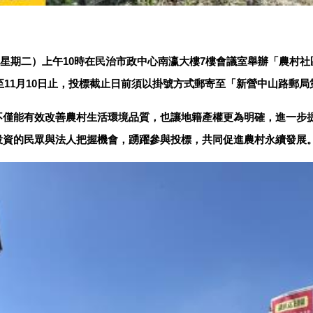
日（星期二）上午10時在民治市政中心南瀛大樓7樓會議室舉辦「農
至11月10日止，投標截止日前須以掛號方式郵寄至「新營中山路郵局
不僅能有效改善農村生活環境品質，也讓地籍產權更為明確，進一步
投資的民眾與法人把握機會，踴躍參與投標，共同促進農村永續發展