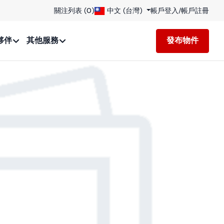
關注列表 (
0
)
中文 (台灣)
帳戶登入
/
帳戶註冊
夥伴
其他服務
發布物件