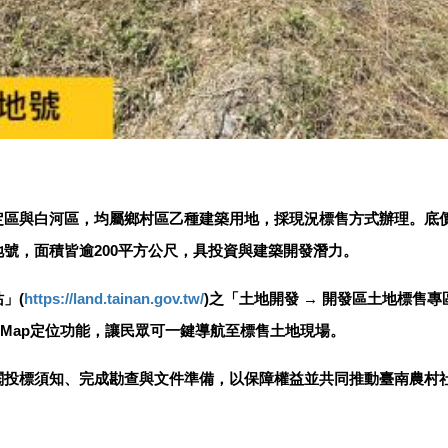
與白河區，均屬鄉村區乙種建築用地，採現況標售方式辦理。底價介於每
1地號，面積皆逾200平方公尺，具投資與建築開發潛力。
」(
https://land.tainan.gov.tw/
)之「土地開發 → 開發區土地標售
le Map定位功能，讓民眾可一鍵導航至標售土地現場。
閱投標須知、完成勘查與文件準備，以保障權益並共同推動臺南農村