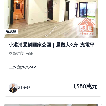
新成屋
小港清景麟國家公園｜景觀大2房+充電平
車
高雄市, 南部
2
2
568
1,580萬元
劉 承銘