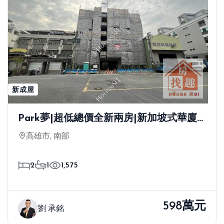
新成屋
Park夢|超低總價全新兩房|新加坡式華廈
好停車
高雄市, 南部
2
1
1,575
598萬元
劉 承銘