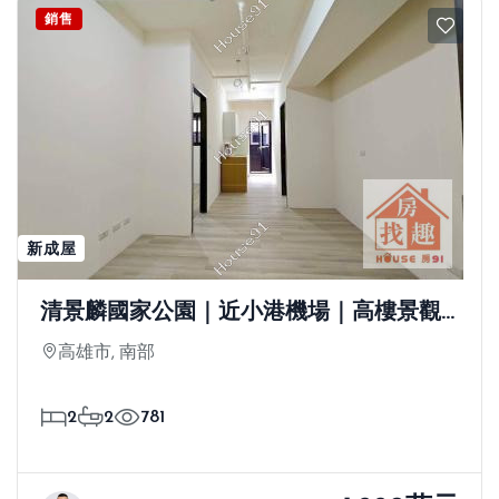
銷售
新成屋
清景麟國家公園｜近小港機場｜高樓景觀
兩房＋平車
高雄市, 南部
2
2
781