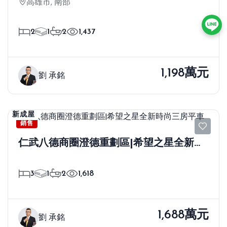
高雄市, 南部
2
1
2
1,437
1,198萬元
劉 承銘
新成屋
銷售
仁武八德商圈澄德重劃區|希望之星全新時
尚三房平車
3
1
2
1,618
1,688萬元
劉 承銘