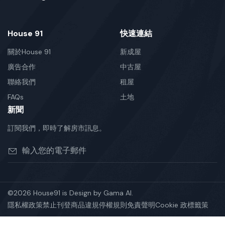
House 91
快速連結
關於House 91
新成屋
廣告合作
中古屋
聯絡我們
租屋
FAQs
土地
新聞
訂閱我們，即時了解房市訊息。
©2026 House91 is Design by Gama AI.
隱私權政策
禁止刊登商品
違規停權規則
免責聲明
Cookie 政標籤策