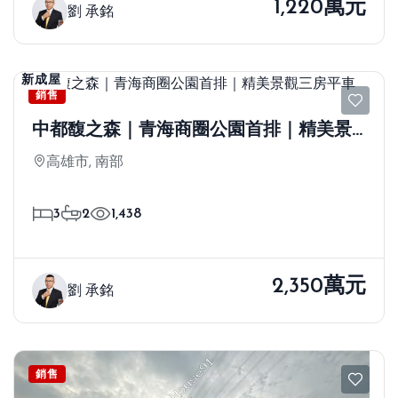
1,220萬元
劉 承銘
新成屋
銷售
中都馥之森｜青海商圈公園首排｜精美景
觀三房平車
高雄市, 南部
3
2
1,438
2,350萬元
劉 承銘
銷售