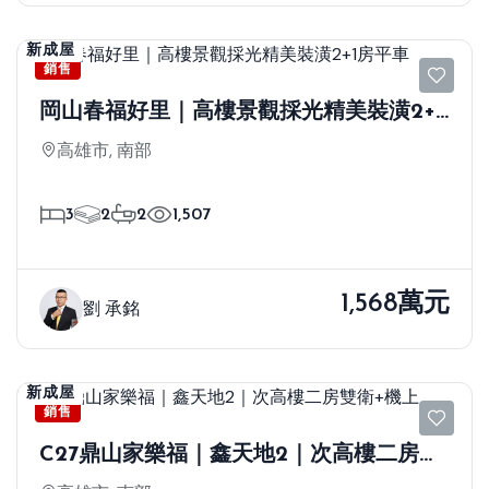
新成屋
銷售
岡山春福好里｜高樓景觀採光精美裝潢2+1
房平車
高雄市, 南部
3
2
2
1,507
1,568萬元
劉 承銘
新成屋
銷售
C27鼎山家樂福｜鑫天地2｜次高樓二房雙
衛+機上