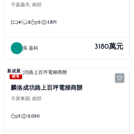
嘉義市, 南部
4
2
5
1,871
3180萬元
吳 嘉科
新成屋
銷售
麟洛成功路上百坪電梯商辦
屏東縣, 南部
3
2,030