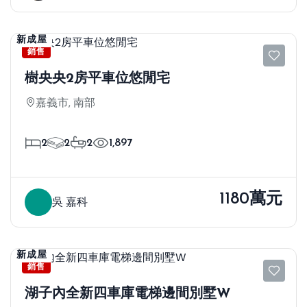
新成屋
銷售
樹央央2房平車位悠閒宅
嘉義市, 南部
2
2
2
1,897
1180萬元
吳 嘉科
新成屋
銷售
湖子內全新四車庫電梯邊間別墅W