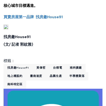
核心城市目標邁進。
買賣房屋第一品牌 找房趣House91
找房趣House91
(文/ 記者 郭紋雅)
標籤：
找房趣House91
黃偉哲
台積電
南科擴廠
地上權簽約
臺南速度
晶圓生產
半導體聚落
南科特定區