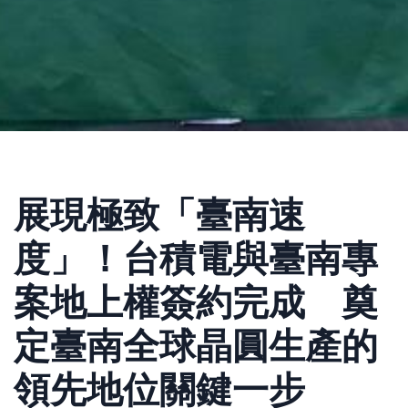
展現極致「臺南速
度」！台積電與臺南專
案地上權簽約完成 奠
定臺南全球晶圓生產的
領先地位關鍵一步