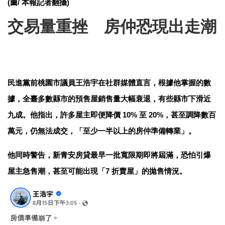
(圖/ 本報記者翻攝)
交易量重挫 房仲恐現出走潮
民進黨前桃園市議員王浩宇在社群媒體直言，根據他掌握的數
據，全臺多數縣市的預售屋銷售量大幅衰退，有些縣市下滑近
九成。他指出，許多屋主即便降價 10% 至 20%，甚至調降數百
萬元，仍無法成交，「至少一半以上的房仲準備轉業」。
他同時警告，新青安房貸最早一批寬限期即將屆滿，恐怕引爆
屋主急售潮，甚至可能出現「7 折賣屋」的拋售情況。