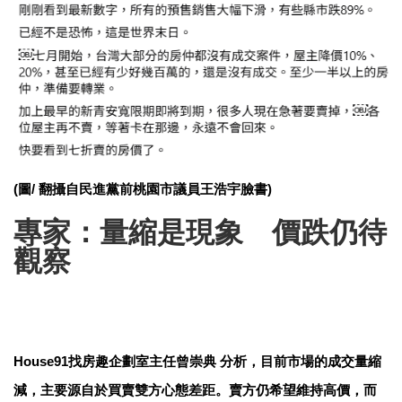
(圖/ 翻攝自民進黨前桃園市議員王浩宇臉書)
專家：量縮是現象 價跌仍待
觀察
House91找房趣企劃室主任曾崇典 分析，目前市場的成交量縮
減，主要源自於買賣雙方心態差距。賣方仍希望維持高價，而