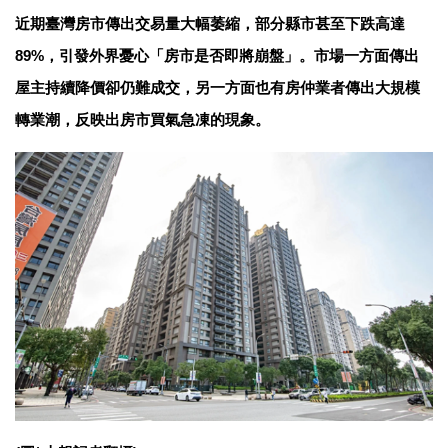
近期臺灣房市傳出交易量大幅萎縮，部分縣市甚至下跌高達
89%，引發外界憂心「房市是否即將崩盤」。市場一方面傳出
屋主持續降價卻仍難成交，另一方面也有房仲業者傳出大規模
轉業潮，反映出房市買氣急凍的現象。