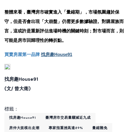
整體來看，臺灣房市確實進入「量縮期」，市場氛圍趨於保
守，但是否會出現「大崩盤」仍需更多數據驗證。對購屋族而
言，這或許是重新評估進場時機的關鍵時刻；對市場而言，則
可能是房市回歸理性的轉折點。
買賣房屋第一品牌
找房趣House91
找房趣House91
(文/ 曾大衛)
標籤：
找房趣House91
臺灣房市交易量驟減近九成
房仲大規模出走潮
專家指重挫高達89%
量縮難免