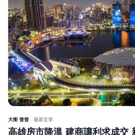
大衛 曾曾
最新文章
高雄房市降溫 建商讓利求成交 