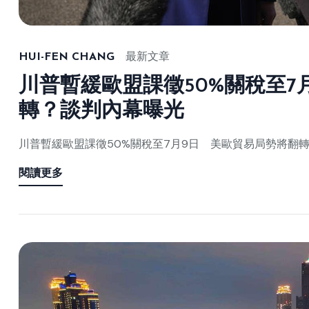
HUI-FEN CHANG
最新文章
川普暫緩歐盟課徵50%關稅至7
轉？談判內幕曝光
川普暫緩歐盟課徵50%關稅至7月9日 美歐貿易局勢將翻
閱讀更多