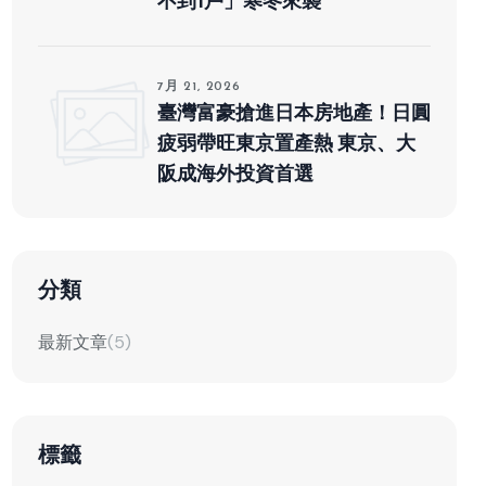
不到1戶」寒冬來襲
7月 21, 2026
臺灣富豪搶進日本房地產！日圓
疲弱帶旺東京置產熱 東京、大
阪成海外投資首選
分類
最新文章
(5)
標籤