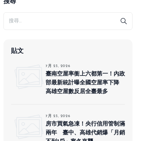
搜尋
貼文
7月 23, 2026
臺南空屋率衝上六都第一！內政
部最新統計曝全國空屋率下降
高雄空屋數反居全臺最多
7月 23, 2026
房市買氣急凍！央行信用管制滿
兩年 臺中、高雄代銷爆「月銷