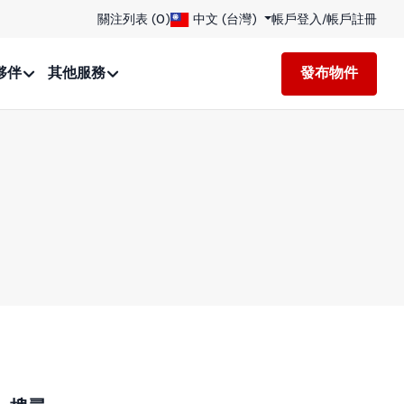
關注列表 (
0
)
中文 (台灣)
帳戶登入
/
帳戶註冊
夥伴
其他服務
發布物件