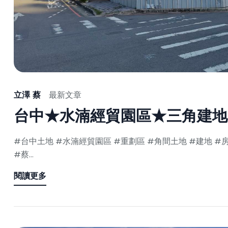
立澤 蔡
最新文章
台中★水湳經貿園區★三角建地
#台中土地 #水湳經貿園區 #重劃區 #角間土地 #建地 #
#蔡...
閱讀更多