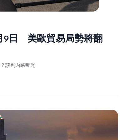
2025
月9日 美歐貿易局勢將翻
轉？談判內幕曝光