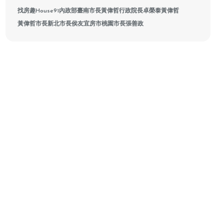
找房趣House91
內政部
臺南市長黃偉哲
行政院長卓榮泰
黃偉哲
黃偉哲市長
新北市長侯友宜
房市
桃園市長張善政