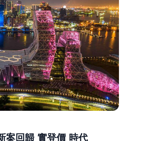
5月
01,
2025
新案回歸 實登價 時代