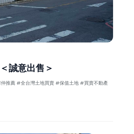
9月
13,
2025
＜誠意出售＞
房仲推薦 #全台灣土地買賣 #保值土地 #買賣不動產