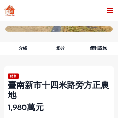
查看所有照片 4
介紹
影片
便利設施
銷售
臺南新市十四米路旁方正農
地
1,980萬元