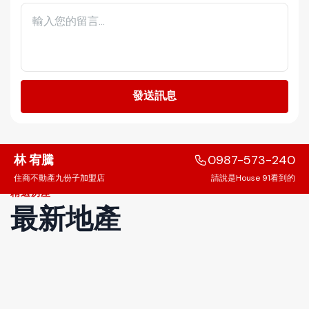
發送訊息
林 宥騰
0987-573-240
住商不動產九份子加盟店
請說是House 91看到的
精選房產
最新地產