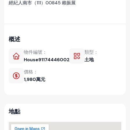
經紀人南市（111）00845 賴振展
概述
物件編號：
類型：
House911744460029
土地
價格：
1,980萬元
地點