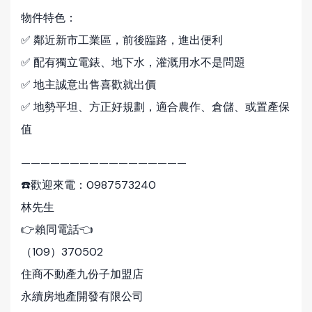
物件特色：
✅ 鄰近新市工業區，前後臨路，進出便利
✅ 配有獨立電錶、地下水，灌溉用水不是問題
✅ 地主誠意出售喜歡就出價
✅ 地勢平坦、方正好規劃，適合農作、倉儲、或置產保
值
—————————————————
☎️歡迎來電：0987573240
林先生
👉賴同電話👈
（109）370502
住商不動產九份子加盟店
永續房地產開發有限公司