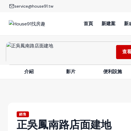
service@house91.tw
首頁
新建案
新
查看
介紹
影片
便利設施
銷售
正吳鳳南路店面建地