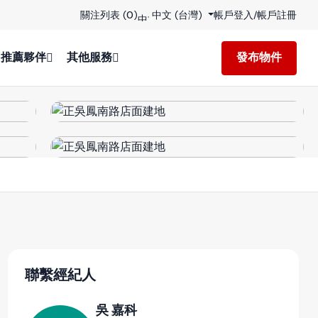
關注列表 (
0
)
中文 (台灣)
帳戶登入
/
帳戶註冊
1推薦夥伴
其他服務
發布物件
聯繫經紀人
吳 嘉科