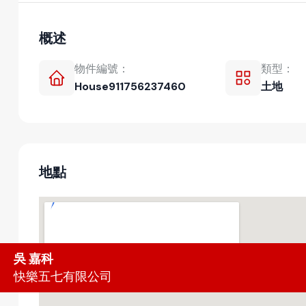
概述
物件編號：
類型：
House911756237460
土地
地點
吳 嘉科
快樂五七有限公司