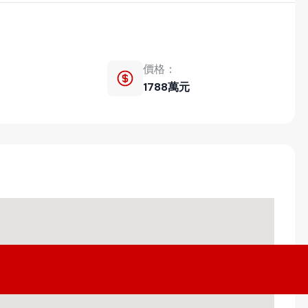
價格：
1788萬元