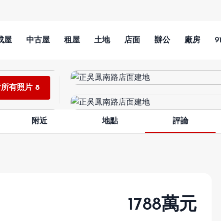
成屋
中古屋
租屋
土地
店面
辦公
廠房
9
所有照片 8
附近
地點
評論
1788萬元