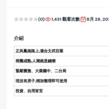
(0)
1,431 觀看次數
8月 26, 20
介紹
正吳鳳南路上,適合文武百業
商圈成熟,人潮就是錢潮
緊鄰寶雅、大業國中、二分局
現況有房子,稍加整理即可使用
投資、自用皆宜