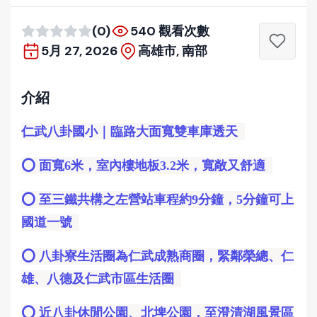
(0)
540 觀看次數
5月 27, 2026
高雄市, 南部
介紹
仁武八卦國小｜臨路大面寬雙車庫透天
⭕️ 面寬6米，室內樓地板3.2米，寬敞又舒適
⭕️ 至三鐵共構之左營站車程約9分鐘，5分鐘可上
國道一號
⭕️ 八卦寮生活圈為仁武成熟商圈，緊鄰榮總、仁
雄、八德及仁武市區生活圈
⭕️ 近八卦休閒公園、北埤公園，至澄清湖風景區