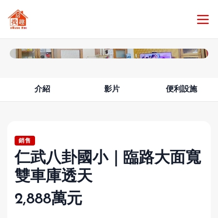
查看所有照片 21
介紹
影片
便利設施
銷售
仁武八卦國小｜臨路大面寬
雙車庫透天
2,888萬元