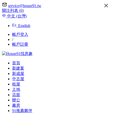
service@house91.tw
關注列表 (
0
)
中文 (台灣)
English
帳戶登入
/
帳戶註冊
首頁
新建案
新成屋
中古屋
租屋
土地
店面
辦公
廠房
91推薦夥伴