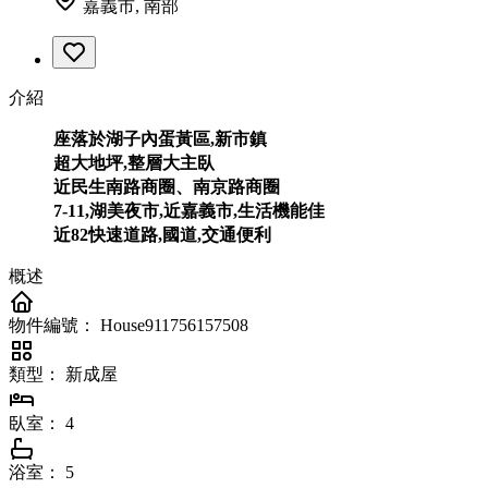
嘉義市, 南部
介紹
座落於湖子內蛋黃區,新市鎮
超大地坪,整層大主臥
近民生南路商圈、南京路商圈
7-11,湖美夜市,近嘉義市,生活機能佳
近82快速道路,國道,交通便利
概述
物件編號：
House911756157508
類型：
新成屋
臥室：
4
浴室：
5