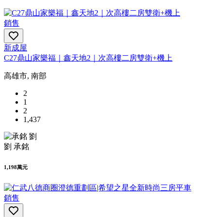
銷售
新成屋
C27鼎山家樂福｜鑫天地2｜次高樓二房雙衛+機上
高雄市, 南部
2
1
2
1,437
劉 承銘
1,198萬元
銷售