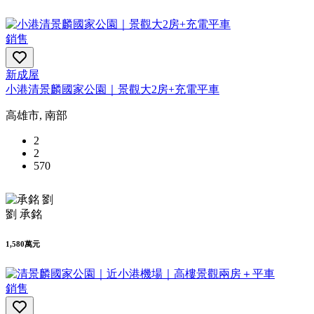
銷售
新成屋
小港清景麟國家公園｜景觀大2房+充電平車
高雄市, 南部
2
2
570
劉 承銘
1,580萬元
銷售