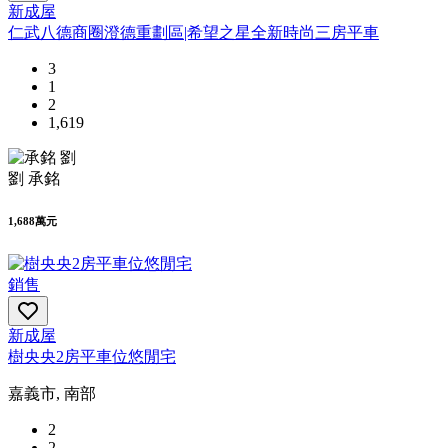
新成屋
仁武八德商圈澄德重劃區|希望之星全新時尚三房平車
3
1
2
1,619
劉 承銘
1,688萬元
銷售
新成屋
樹央央2房平車位悠閒宅
嘉義市, 南部
2
2