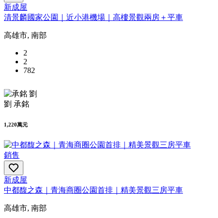
新成屋
清景麟國家公園｜近小港機場｜高樓景觀兩房＋平車
高雄市, 南部
2
2
782
劉 承銘
1,220萬元
銷售
新成屋
中都馥之森｜青海商圈公園首排｜精美景觀三房平車
高雄市, 南部