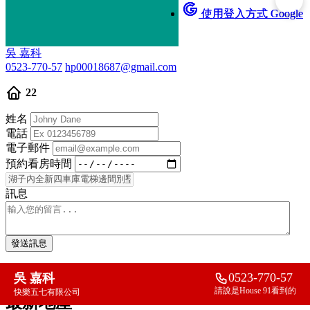
使用登入方式 Google
使用登入方式 Google
吳 嘉科
0523-770-57
hp00018687@gmail.com
22
姓名
電話
電子郵件
預約看房時間
訊息
發送訊息
精選房產
0523-770-57
吳 嘉科
請說是House 91看到的
快樂五七有限公司
最新地產