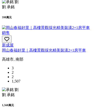
劉 承銘
598萬元
銷售
新成屋
岡山春福好里｜高樓景觀採光精美裝潢2+1房平車
高雄市, 南部
3
2
2
1,507
劉 承銘
1,568萬元