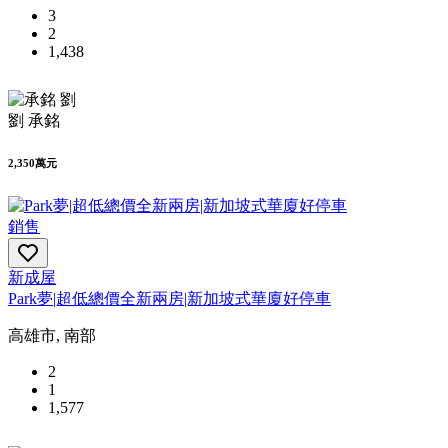
3
2
1,438
劉 承銘
2,350萬元
銷售
新成屋
Park夢|超低總價全新兩房|新加坡式華廈好停車
高雄市, 南部
2
1
1,577