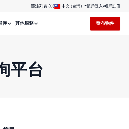
關注列表 (
0
)
中文 (台灣)
帳戶登入
/
帳戶註冊
夥伴
其他服務
發布物件
詢平台