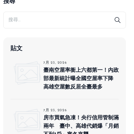
搜尋
貼文
7月 23, 2026
臺南空屋率衝上六都第一！內政
部最新統計曝全國空屋率下降
高雄空屋數反居全臺最多
7月 23, 2026
房市買氣急凍！央行信用管制滿
兩年 臺中、高雄代銷爆「月銷