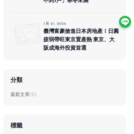
不到1戶」寒冬來襲
7月 21, 2026
臺灣富豪搶進日本房地產！日圓
疲弱帶旺東京置產熱 東京、大
阪成海外投資首選
分類
最新文章
(5)
標籤