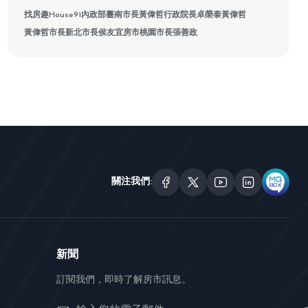
找房趣House91
內政部
臺南市長黃偉哲
行政院長卓榮泰
黃偉哲
黃偉哲市長
新北市長侯友宜
房市
桃園市長張善政
關注我們:
新聞
訂閱我們，即時了解房市訊息。