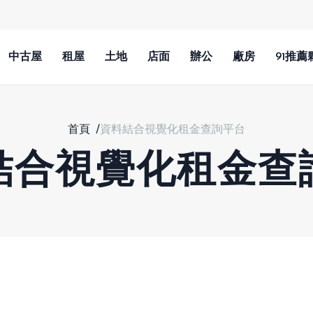
中古屋
租屋
土地
店面
辦公
廠房
91推薦
首頁
/
資料結合視覺化租金查詢平台
結合視覺化租金查