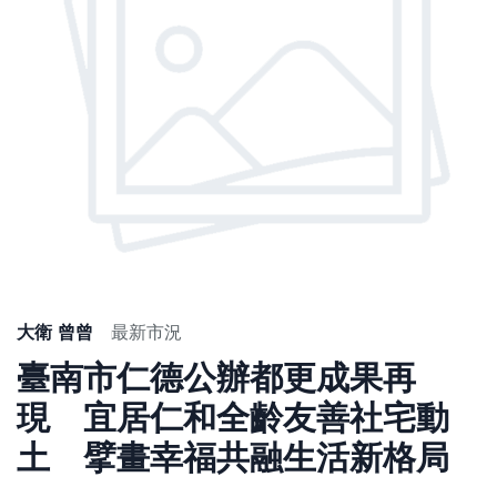
大衛 曾曾
最新市況
臺南市仁德公辦都更成果再
現 宜居仁和全齡友善社宅動
土 擘畫幸福共融生活新格局