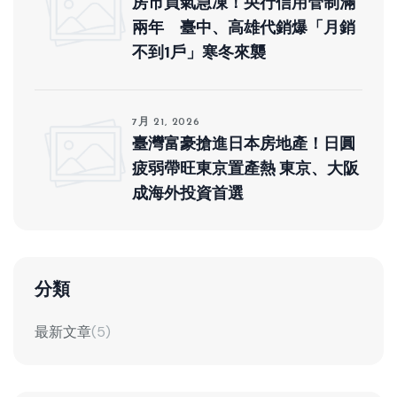
房市買氣急凍！央行信用管制滿
兩年 臺中、高雄代銷爆「月銷
不到1戶」寒冬來襲
7月 21, 2026
臺灣富豪搶進日本房地產！日圓
疲弱帶旺東京置產熱 東京、大阪
成海外投資首選
分類
最新文章
(5)