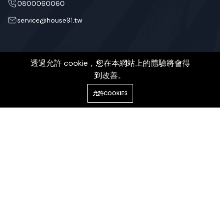
0800060060
service@house91.tw
House 91
快速連結
透過允許 cookie，您在本網站上的體驗將會得
關於House 91
新成屋
到改善。
廣告合作
中古屋
允許COOKIES
聯絡我們
租屋
FAQs
土地
新聞
訂閱我們，即時了解房市訊息。
©2026 House91 is Design by Gama AI.